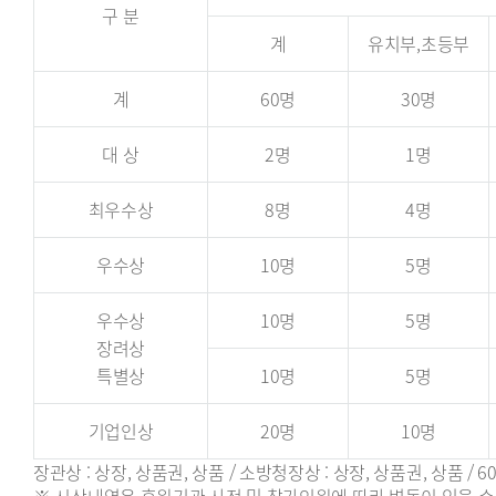
구 분
계
유치부,초등부
계
60명
30명
대 상
2명
1명
최우수상
8명
4명
우수상
10명
5명
우수상
10명
5명
장려상
특별상
10명
5명
기업인상
20명
10명
장관상 : 상장, 상품권, 상품 / 소방청장상 : 상장, 상품권, 상품 /
※ 시상내역은 후원기관 사정 및 참가인원에 따라 변동이 있을 수 