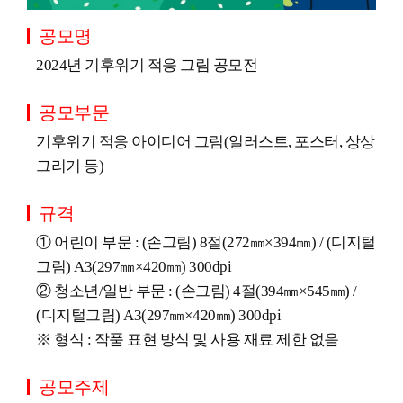
공모명
2024년 기후위기 적응 그림 공모전
공모부문
기후위기 적응 아이디어 그림(일러스트, 포스터, 상상
그리기 등)
규격
① 어린이 부문 : (손그림) 8절(272㎜×394㎜) / (디지털
그림) A3(297㎜×420㎜) 300dpi
② 청소년/일반 부문 : (손그림) 4절(394㎜×545㎜) /
(디지털그림) A3(297㎜×420㎜) 300dpi
※ 형식 : 작품 표현 방식 및 사용 재료 제한 없음
공모주제